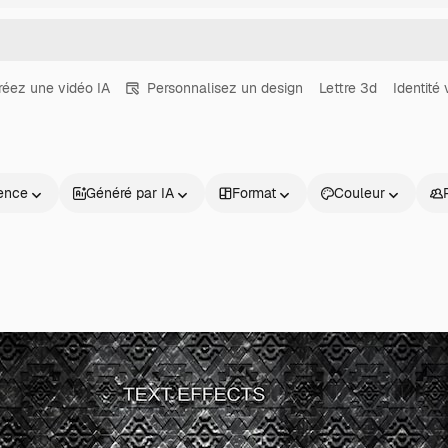
réez une vidéo IA
Personnalisez un design
Lettre 3d
Identité 
ence
Généré par IA
Format
Couleur
Produits
Commencer