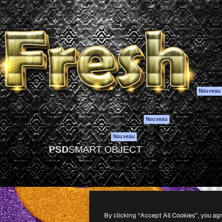
réative pour donner vie à
Spaces
Academy
ojets. Plus d’un million
Assistant IA
Documentation
tifs, entreprises, agences et
Générateur
Assistance
d’images IA
Conditions
Générateur de
générales
vidéos IA
Politique de
Générateur de voix
confidentialité
IA
Originaux
Nouveau
Contenu de stock
Politique de
MCP pour
cookies
Nouveau
Claude/ChatGPT
Centre de
Agents
confiance
Nouveau
API
Affiliés
Application mobile
Entreprises
Tous les outils
Magnific
-
2026
Freepik Company S.L.U.
Tous droits réservés
.
By clicking “Accept All Cookies”, you ag