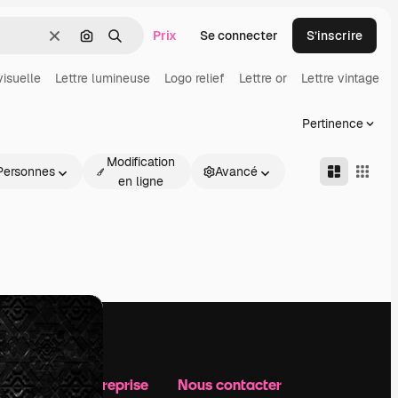
Prix
Se connecter
S’inscrire
Effacer
Rechercher par image
Rechercher
visuelle
Lettre lumineuse
Logo relief
Lettre or
Lettre vintage
Pertinence
Modification
Personnes
Avancé
en ligne
Notre entreprise
Nous contacter