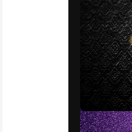
La plateforme c
vos meilleurs pr
d’abonnés : créa
studios.
Français
Copyright © 2010