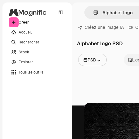
Créer
Créez une image IA
C
Accueil
Rechercher
Alphabet logo PSD
Stock
PSD
Lic
Explorer
Toutes les images
Tous les outils
Vecteurs
Illustrations
Photos
PSD
Modèles
Mockups
Vidéos
Clips de vidéo
Graphiques animés
Templates vidéos
Icônes
Modèles 3D
Polices