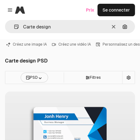
Magnific
Prix
Se connecter
Close menu
Effacer
Recher
Créez une image IA
Créez une vidéo IA
Personnalisez un des
Carte design PSD
PSD
Filtres