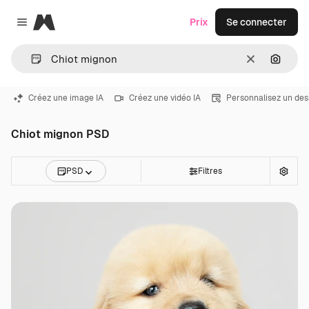
Magnific
Prix
Se connecter
Close menu
Effacer
Recher
Créez une image IA
Créez une vidéo IA
Personnalisez un des
Chiot mignon PSD
PSD
Filtres