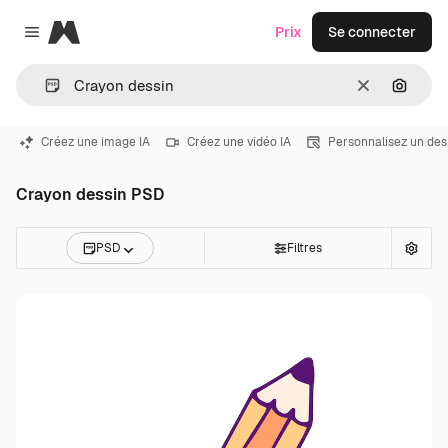
Magnific
Prix
Se connecter
Close menu
Effacer
Recher
Créez une image IA
Créez une vidéo IA
Personnalisez un des
Crayon dessin PSD
PSD
Filtres