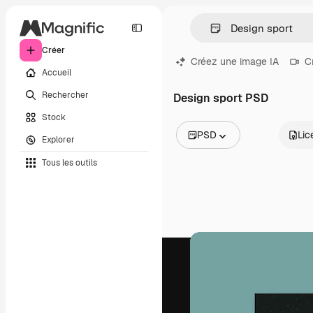
Créer
Créez une image IA
C
Accueil
Rechercher
Design sport PSD
Stock
PSD
Lic
Explorer
Toutes les images
Tous les outils
Vecteurs
Illustrations
Photos
PSD
Modèles
Mockups
Vidéos
Clips de vidéo
Graphiques animés
Templates vidéos
Icônes
Modèles 3D
Polices