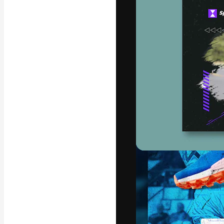
La plateforme c
vos meilleurs pr
d’abonnés : créa
studios.
Français
Copyright © 2010