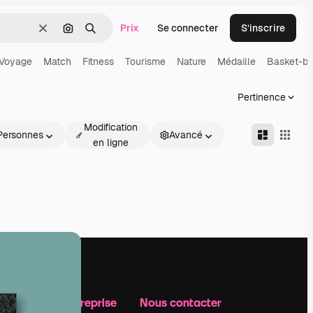
Prix
Se connecter
S’inscrire
Effacer
Rechercher par image
Rechercher
Voyage
Match
Fitness
Tourisme
Nature
Médaille
Basket-ba
Pertinence
Modification
Personnes
Avancé
en ligne
Notre entreprise
Nous contacter