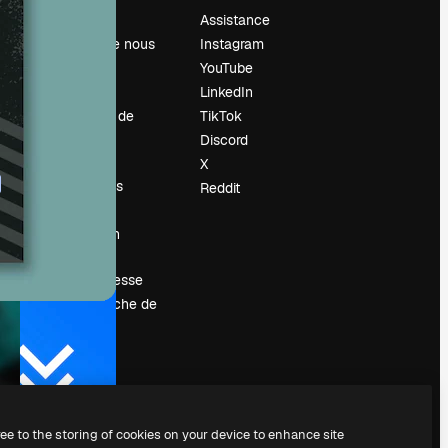
Prix
Assistance
À propos de nous
Instagram
Avis
YouTube
Carrières
LinkedIn
Tendances de
TikTok
recherche
Discord
Blog
X
Événements
Reddit
Slidesgo
Vendre mon
contenu
Salle de presse
À la recherche de
magnific.ai
ree to the storing of cookies on your device to enhance site