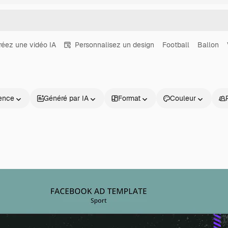
réez une vidéo IA
Personnalisez un design
Football
Ballon
ence
Généré par IA
Format
Couleur
Produits
Commencer