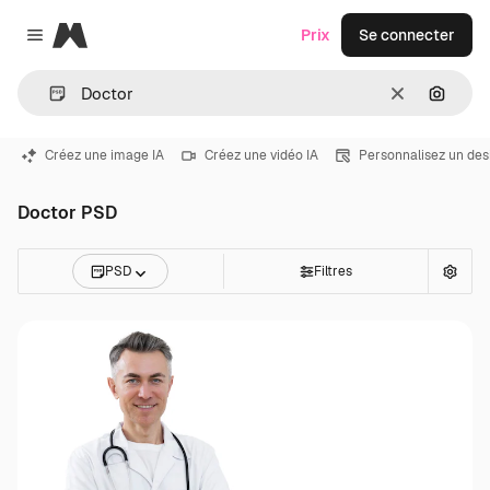
Magnific
Prix
Se connecter
Close menu
Effacer
Recher
Créez une image IA
Créez une vidéo IA
Personnalisez un des
Doctor PSD
PSD
Filtres