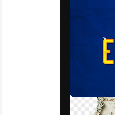
La plateforme c
vos meilleurs pr
d’abonnés : créa
studios.
Français
Copyright © 2010