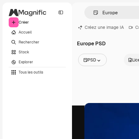
Créer
Créez une image IA
C
Accueil
Rechercher
Europe PSD
Stock
PSD
Lic
Explorer
Toutes les images
Tous les outils
Vecteurs
Illustrations
Photos
PSD
Modèles
Mockups
Vidéos
Clips de vidéo
Graphiques animés
Templates vidéos
Icônes
Modèles 3D
Polices