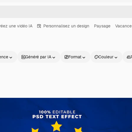
réez une vidéo IA
Personnalisez un design
Paysage
Vacance
ence
Généré par IA
Format
Couleur
Produits
Commencer