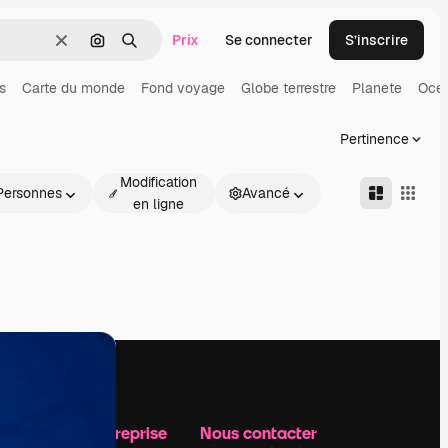
Prix
Se connecter
S’inscrire
Effacer
Rechercher par image
Rechercher
s
Carte du monde
Fond voyage
Globe terrestre
Planete
Oce
Pertinence
Modification
Personnes
Avancé
en ligne
Notre entreprise
Nous contacter