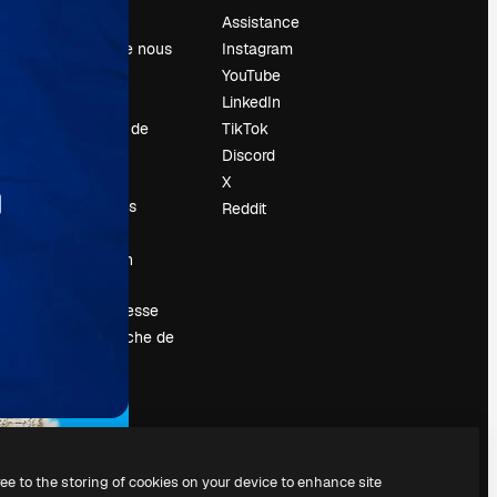
Prix
Assistance
À propos de nous
Instagram
Avis
YouTube
Carrières
LinkedIn
Tendances de
TikTok
recherche
Discord
Blog
X
Événements
Reddit
Slidesgo
Vendre mon
contenu
Salle de presse
À la recherche de
magnific.ai
ree to the storing of cookies on your device to enhance site