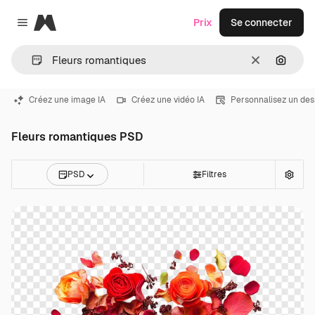
Magnific
Prix
Se connecter
Close menu
Effacer
Recher
Créez une image IA
Créez une vidéo IA
Personnalisez un des
Fleurs romantiques PSD
PSD
Filtres