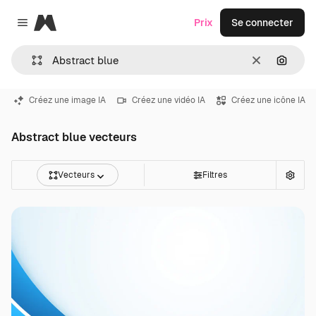
Magnific
Prix
Se connecter
Close menu
Effacer
Recher
Créez une image IA
Créez une vidéo IA
Créez une icône IA
Abstract blue vecteurs
Vecteurs
Filtres