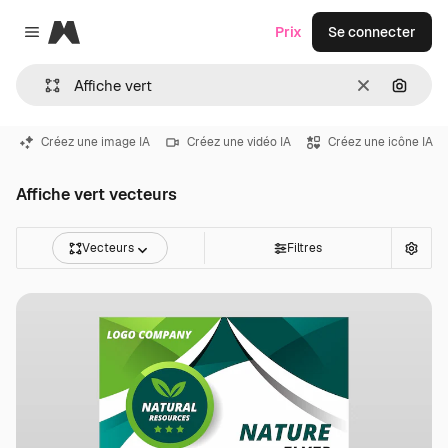
Magnific
Prix
Se connecter
Close menu
Effacer
Recher
Créez une image IA
Créez une vidéo IA
Créez une icône IA
Affiche vert vecteurs
Vecteurs
Filtres