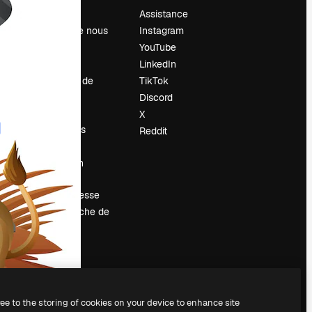
Prix
Assistance
À propos de nous
Instagram
Avis
YouTube
Carrières
LinkedIn
Tendances de
TikTok
recherche
Discord
Blog
X
Événements
Reddit
Slidesgo
Vendre mon
contenu
Salle de presse
À la recherche de
magnific.ai
ree to the storing of cookies on your device to enhance site