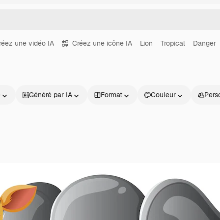
réez une vidéo IA
Créez une icône IA
Lion
Tropical
Danger
e
Généré par IA
Format
Couleur
Pers
Produits
Commencer