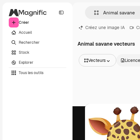
Créer
Créez une image IA
C
Accueil
Rechercher
Animal savane vecteurs
Stock
Vecteurs
Licenc
Explorer
Toutes les images
Tous les outils
Vecteurs
Illustrations
Photos
PSD
Modèles
Mockups
Vidéos
Clips de vidéo
Graphiques animés
Templates vidéos
Icônes
Modèles 3D
Polices