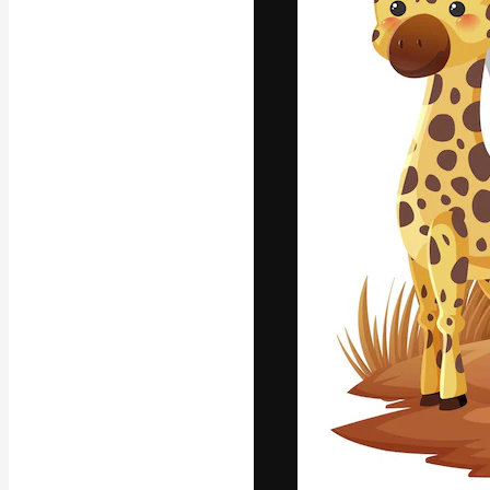
La plateforme c
vos meilleurs pr
d’abonnés : créa
studios.
Français
Copyright © 2010