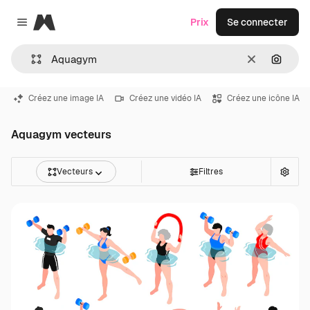
Magnific
Prix
Se connecter
Close menu
Effacer
Recher
Créez une image IA
Créez une vidéo IA
Créez une icône IA
Aquagym vecteurs
Vecteurs
Filtres