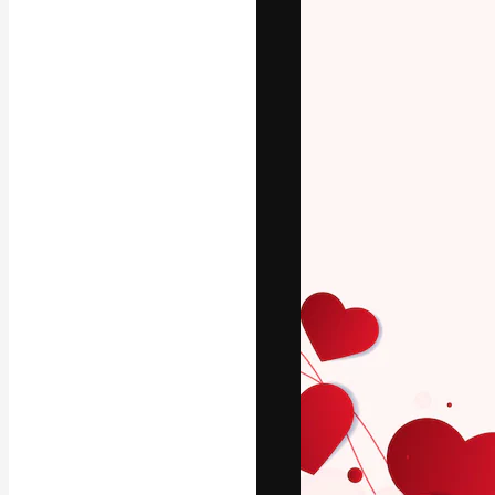
La plateforme c
vos meilleurs pr
d’abonnés : créa
studios.
Français
Copyright © 2010