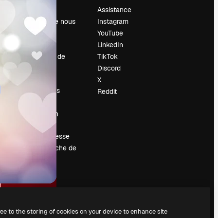
Prix
Assistance
À propos de nous
Instagram
Avis
YouTube
Carrières
LinkedIn
Tendances de
TikTok
recherche
Discord
Blog
X
Événements
Reddit
Slidesgo
Vendre mon
contenu
Salle de presse
À la recherche de
magnific.ai
ree to the storing of cookies on your device to enhance site