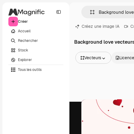
Créer
Créez une image IA
C
Accueil
Rechercher
Background love vecteur
Stock
Vecteurs
Licenc
Explorer
Toutes les images
Tous les outils
Vecteurs
Illustrations
Photos
PSD
Modèles
Mockups
Vidéos
Clips de vidéo
Graphiques animés
Templates vidéos
Icônes
Modèles 3D
Polices