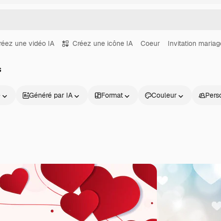
réez une vidéo IA
Créez une icône IA
Coeur
Invitation mariag
s
e
Généré par IA
Format
Couleur
Pers
Produits
Commencer