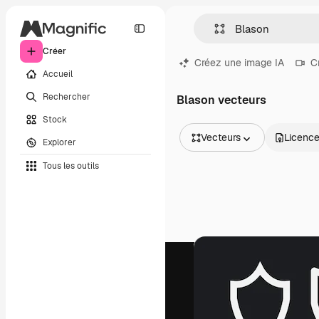
Créer
Créez une image IA
C
Accueil
Rechercher
Blason vecteurs
Stock
Vecteurs
Licenc
Explorer
Toutes les images
Tous les outils
Vecteurs
Illustrations
Photos
PSD
Modèles
Mockups
Vidéos
Clips de vidéo
Graphiques animés
Templates vidéos
Icônes
Modèles 3D
Polices