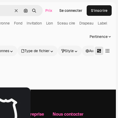
Prix
Se connecter
S’inscrire
Effacer
Rechercher par image
Rechercher
ronne
Fond
Invitation
Lion
Sceau cire
Drapeau
Label
Pertinence
onnes
Type de fichier
Style
Avancé
Notre entreprise
Nous contacter