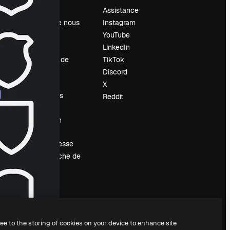
Prix
Assistance
À propos de nous
Instagram
Avis
YouTube
Carrières
LinkedIn
Tendances de
TikTok
recherche
Discord
Blog
X
Événements
Reddit
Slidesgo
Vendre mon
contenu
Salle de presse
À la recherche de
magnific.ai
ree to the storing of cookies on your device to enhance site