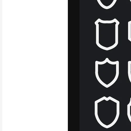
La plateforme c
vos meilleurs pr
d’abonnés : créa
studios.
Français
Copyright © 2010