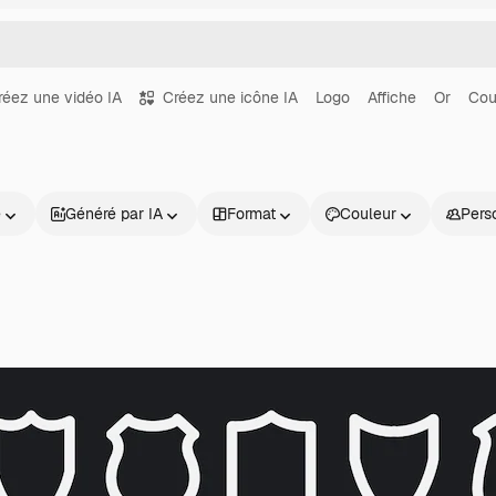
réez une vidéo IA
Créez une icône IA
Logo
Affiche
Or
Cou
e
Généré par IA
Format
Couleur
Pers
Produits
Commencer