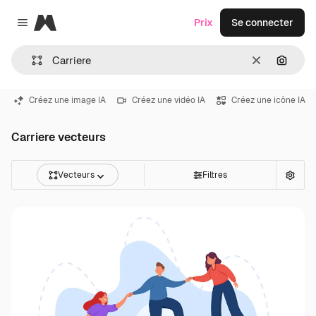
Magnific
Prix
Se connecter
Close menu
Effacer
Recher
Créez une image IA
Créez une vidéo IA
Créez une icône IA
Carriere vecteurs
Vecteurs
Filtres