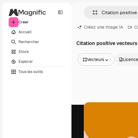
Créer
Créez une image IA
C
Accueil
Rechercher
Citation positive vecteurs
Stock
Vecteurs
Licenc
Explorer
Toutes les images
Tous les outils
Vecteurs
Illustrations
Photos
PSD
Modèles
Mockups
Vidéos
Clips de vidéo
Graphiques animés
Templates vidéos
Icônes
Modèles 3D
Polices