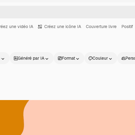
réez une vidéo IA
Créez une icône IA
Couverture livre
Positif
e
Généré par IA
Format
Couleur
Pers
Produits
Commencer