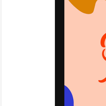
La plateforme c
vos meilleurs pr
d’abonnés : créa
studios.
Français
Copyright © 2010