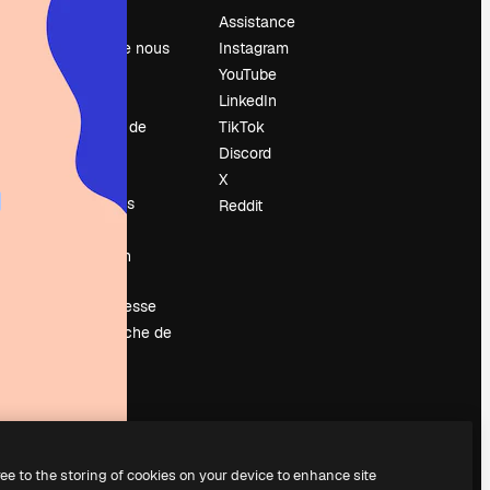
Prix
Assistance
À propos de nous
Instagram
Avis
YouTube
Carrières
LinkedIn
Tendances de
TikTok
recherche
Discord
Blog
X
Événements
Reddit
Slidesgo
Vendre mon
contenu
Salle de presse
À la recherche de
magnific.ai
ree to the storing of cookies on your device to enhance site