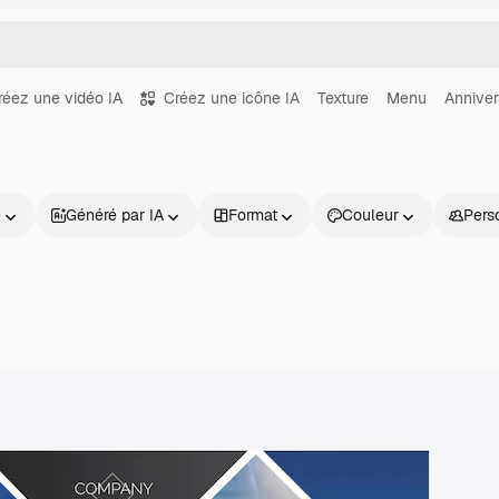
réez une vidéo IA
Créez une icône IA
Texture
Menu
Anniver
e
Généré par IA
Format
Couleur
Pers
Produits
Commencer