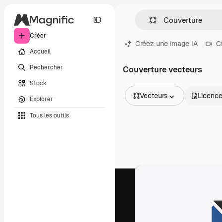
Créer
Créez une image IA
C
Accueil
Rechercher
Couverture vecteurs
Stock
Vecteurs
Licenc
Explorer
Toutes les images
Tous les outils
Vecteurs
Illustrations
Photos
PSD
Modèles
Mockups
Vidéos
Clips de vidéo
Graphiques animés
Templates vidéos
Icônes
Modèles 3D
Polices