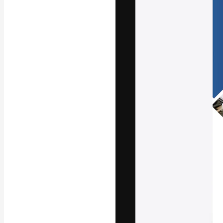
La plateforme c
vos meilleurs pr
d’abonnés : créa
studios.
Français
Copyright © 2010