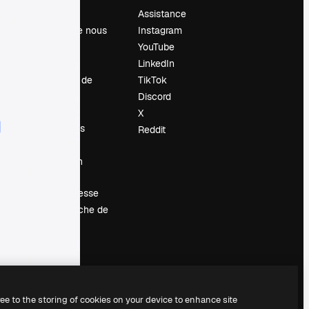
Prix
Assistance
À propos de nous
Instagram
Avis
YouTube
Carrières
LinkedIn
Tendances de
TikTok
recherche
Discord
Blog
X
Événements
Reddit
Slidesgo
Vendre mon
contenu
Salle de presse
À la recherche de
magnific.ai
ree to the storing of cookies on your device to enhance site