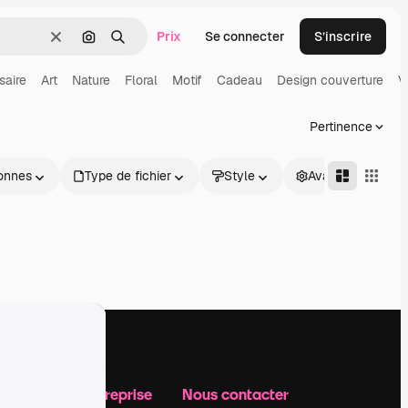
Prix
Se connecter
S’inscrire
Effacer
Rechercher par image
Rechercher
saire
Art
Nature
Floral
Motif
Cadeau
Design couverture
V
Pertinence
onnes
Type de fichier
Style
Avancé
Notre entreprise
Nous contacter