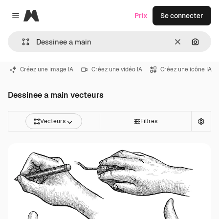
Magnific
Prix
Se connecter
Close menu
Effacer
Recher
Créez une image IA
Créez une vidéo IA
Créez une icône IA
Dessinee a main vecteurs
Vecteurs
Filtres