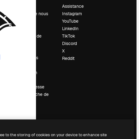
Prix
Assistance
À propos de nous
Instagram
Avis
YouTube
Carrières
LinkedIn
Tendances de
TikTok
recherche
Discord
Blog
X
Événements
Reddit
Slidesgo
Vendre mon
contenu
Salle de presse
À la recherche de
magnific.ai
ree to the storing of cookies on your device to enhance site