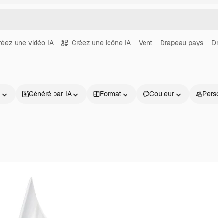
réez une vidéo IA
Créez une icône IA
Vent
Drapeau pays
Dr
e
Généré par IA
Format
Couleur
Pers
Produits
Commencer