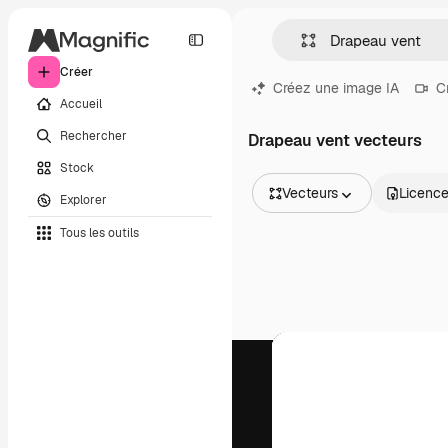
Créer
Créez une image IA
C
Accueil
Rechercher
Drapeau vent vecteurs
Stock
Vecteurs
Licenc
Explorer
Toutes les images
Tous les outils
Vecteurs
Illustrations
Photos
PSD
Modèles
Mockups
Vidéos
Clips de vidéo
Graphiques animés
Templates vidéos
Icônes
Modèles 3D
Polices