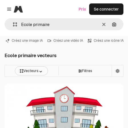
Magnific
Prix
Se connecter
Close menu
Effacer
Recher
Créez une image IA
Créez une vidéo IA
Créez une icône IA
Ecole primaire vecteurs
Vecteurs
Filtres