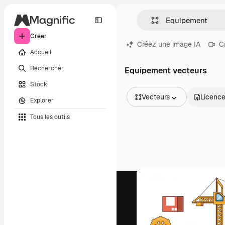
Créer
Créez une image IA
C
Accueil
Rechercher
Equipement vecteurs
Stock
Vecteurs
Licenc
Explorer
Toutes les images
Tous les outils
Vecteurs
Illustrations
Photos
PSD
Modèles
Mockups
Vidéos
Clips de vidéo
Graphiques animés
Templates vidéos
Icônes
Modèles 3D
Polices