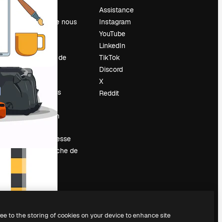
Prix
Assistance
À propos de nous
Instagram
Avis
YouTube
Carrières
LinkedIn
Tendances de
TikTok
recherche
Discord
Blog
X
Événements
Reddit
Slidesgo
Vendre mon
contenu
Salle de presse
À la recherche de
magnific.ai
ree to the storing of cookies on your device to enhance site