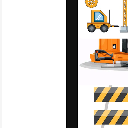
La plateforme c
vos meilleurs pr
d’abonnés : créa
studios.
Français
Copyright © 2010