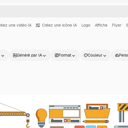
réez une vidéo IA
Créez une icône IA
Logo
Affiche
Flyer
S
e
Généré par IA
Format
Couleur
Pers
Produits
Commencer