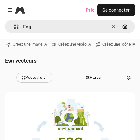
Magnific
Prix
Se connecter
Close menu
Effacer
Recher
Créez une image IA
Créez une vidéo IA
Créez une icône IA
Esg vecteurs
Vecteurs
Filtres