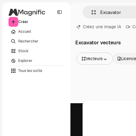
Créer
Créez une image IA
C
Accueil
Rechercher
Excavator vecteurs
Stock
Vecteurs
Licenc
Explorer
Toutes les images
Tous les outils
Vecteurs
Illustrations
Photos
PSD
Modèles
Mockups
Vidéos
Clips de vidéo
Graphiques animés
Templates vidéos
Icônes
Modèles 3D
Polices