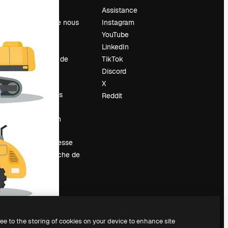
Prix
Assistance
À propos de nous
Instagram
Avis
YouTube
Carrières
LinkedIn
Tendances de
TikTok
recherche
Discord
Blog
X
Événements
Reddit
Slidesgo
Vendre mon
contenu
Salle de presse
À la recherche de
magnific.ai
ree to the storing of cookies on your device to enhance site