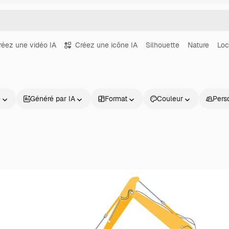
réez une vidéo IA
Créez une icône IA
Silhouette
Nature
Loc
e
Généré par IA
Format
Couleur
Pers
Produits
Commencer