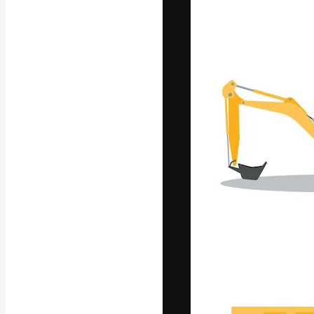
La plateforme c
vos meilleurs pr
d’abonnés : créa
studios.
Français
Copyright © 2010