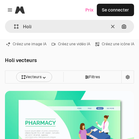
Magnific
Prix
Se connecter
Close menu
Effacer
Recher
Créez une image IA
Créez une vidéo IA
Créez une icône IA
Holi vecteurs
Vecteurs
Filtres