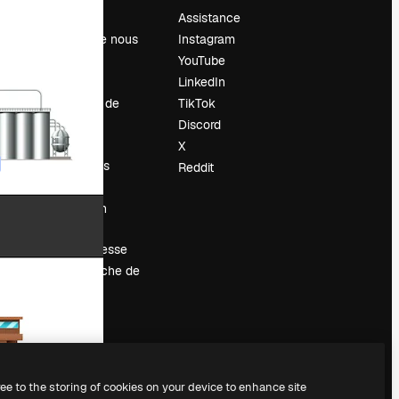
Prix
Assistance
À propos de nous
Instagram
Avis
YouTube
Carrières
LinkedIn
Tendances de
TikTok
recherche
Discord
Blog
X
Événements
Reddit
Slidesgo
Vendre mon
contenu
Salle de presse
À la recherche de
magnific.ai
ree to the storing of cookies on your device to enhance site