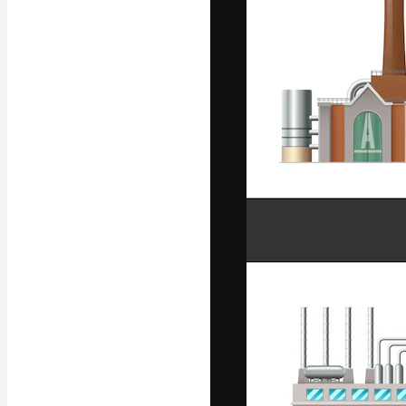
La plateforme c
vos meilleurs pr
d’abonnés : créa
studios.
Français
Copyright © 2010