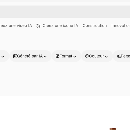
réez une vidéo IA
Créez une icône IA
Construction
Innovatio
e
Généré par IA
Format
Couleur
Pers
Produits
Commencer