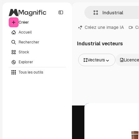
Créer
Créez une image IA
C
Accueil
Rechercher
Industrial vecteurs
Stock
Vecteurs
Licenc
Explorer
Toutes les images
Tous les outils
Vecteurs
Illustrations
Photos
PSD
Modèles
Mockups
Vidéos
Clips de vidéo
Graphiques animés
Templates vidéos
Icônes
Modèles 3D
Polices