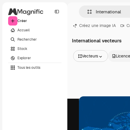
Créer
Créez une image IA
C
Accueil
Rechercher
International vecteurs
Stock
Vecteurs
Licenc
Explorer
Toutes les images
Tous les outils
Vecteurs
Illustrations
Photos
PSD
Modèles
Mockups
Vidéos
Clips de vidéo
Graphiques animés
Templates vidéos
Icônes
Modèles 3D
Polices