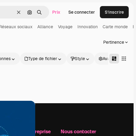
Prix
Se connecter
S’inscrire
Effacer
Rechercher par image
Rechercher
Réseaux sociaux
Alliance
Voyage
Innovation
Carte monde
E
Pertinence
onnes
Type de fichier
Style
Avancé
Notre entreprise
Nous contacter