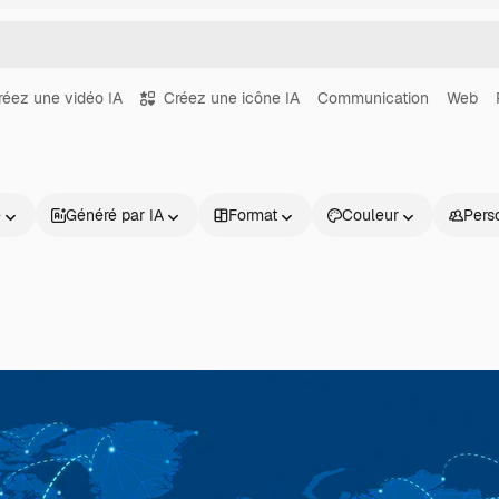
réez une vidéo IA
Créez une icône IA
Communication
Web
e
Généré par IA
Format
Couleur
Pers
Produits
Commencer