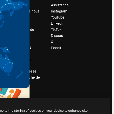
Prix
Assistance
À propos de nous
Instagram
Avis
YouTube
Carrières
LinkedIn
Tendances de
TikTok
recherche
Discord
Blog
X
Événements
Reddit
Slidesgo
Vendre mon
contenu
Salle de presse
À la recherche de
magnific.ai
ree to the storing of cookies on your device to enhance site