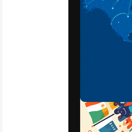
La plateforme c
vos meilleurs pr
d’abonnés : créa
studios.
Français
Copyright © 2010