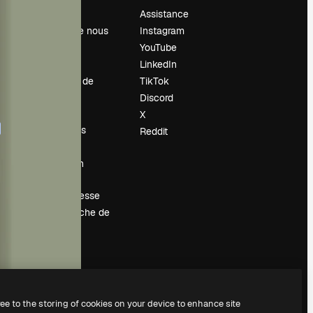
Prix
Assistance
À propos de nous
Instagram
Avis
YouTube
Carrières
LinkedIn
Tendances de
TikTok
recherche
Discord
Blog
X
Événements
Reddit
Slidesgo
Vendre mon
contenu
Salle de presse
À la recherche de
magnific.ai
ree to the storing of cookies on your device to enhance site