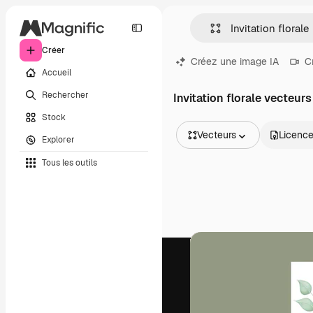
Créer
Créez une image IA
C
Accueil
Rechercher
Invitation florale vecteurs
Stock
Vecteurs
Licenc
Explorer
Toutes les images
Tous les outils
Vecteurs
Illustrations
Photos
PSD
Modèles
Mockups
Vidéos
Clips de vidéo
Graphiques animés
Templates vidéos
Icônes
Modèles 3D
Polices