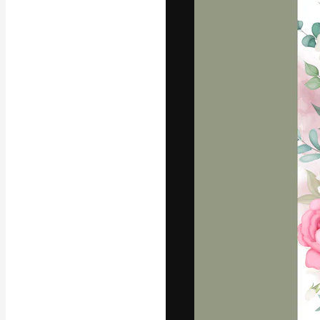
La plateforme c
vos meilleurs pr
d’abonnés : créa
studios.
Français
Copyright © 2010