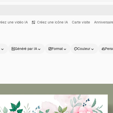
réez une vidéo IA
Créez une icône IA
Carte visite
Anniversair
e
Généré par IA
Format
Couleur
Pers
Produits
Commencer