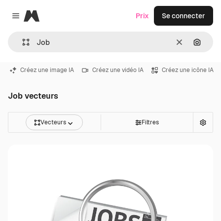
Magnific
Prix
Se connecter
Close menu
Effacer
Recher
Créez une image IA
Créez une vidéo IA
Créez une icône IA
Job vecteurs
Vecteurs
Filtres