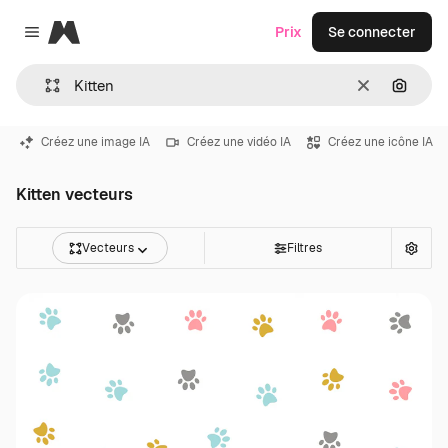
Magnific
Prix
Se connecter
Close menu
Effacer
Recher
Créez une image IA
Créez une vidéo IA
Créez une icône IA
Kitten vecteurs
Vecteurs
Filtres