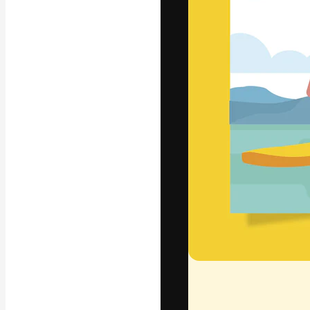
La plateforme c
vos meilleurs pr
d’abonnés : créa
studios.
Français
Copyright © 2010