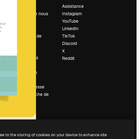
Prix
Assistance
À propos de nous
Instagram
Avis
YouTube
Carrières
LinkedIn
Tendances de
TikTok
recherche
Discord
Blog
X
Événements
Reddit
Slidesgo
Vendre mon
contenu
Salle de presse
À la recherche de
magnific.ai
ree to the storing of cookies on your device to enhance site