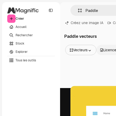
Créer
Créez une image IA
C
Accueil
Rechercher
Paddle vecteurs
Stock
Vecteurs
Licenc
Explorer
Toutes les images
Tous les outils
Vecteurs
Illustrations
Photos
PSD
Modèles
Mockups
Vidéos
Clips de vidéo
Graphiques animés
Templates vidéos
Icônes
Modèles 3D
Polices