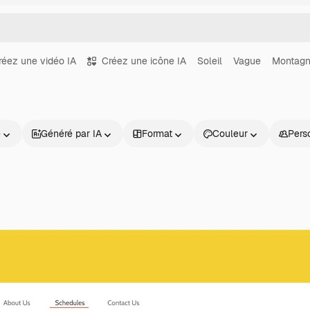
réez une vidéo IA
Créez une icône IA
Soleil
Vague
Montag
e
Généré par IA
Format
Couleur
Pers
Produits
Commencer