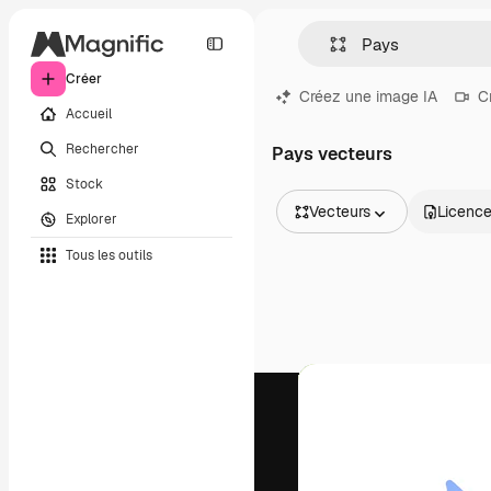
Créer
Créez une image IA
C
Accueil
Rechercher
Pays vecteurs
Stock
Vecteurs
Licenc
Explorer
Toutes les images
Tous les outils
Vecteurs
Illustrations
Photos
PSD
Modèles
Mockups
Vidéos
Clips de vidéo
Graphiques animés
Templates vidéos
Icônes
Modèles 3D
Polices