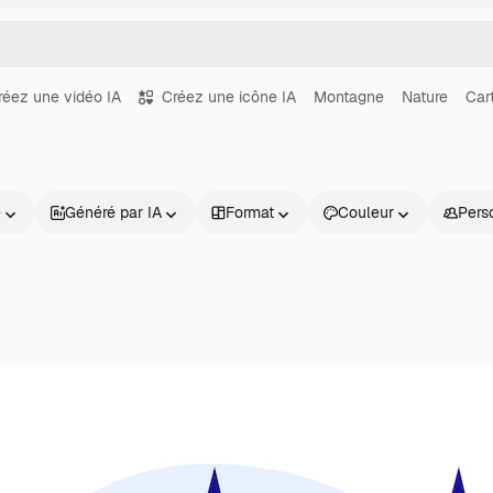
réez une vidéo IA
Créez une icône IA
Montagne
Nature
Car
e
Généré par IA
Format
Couleur
Pers
Produits
Commencer