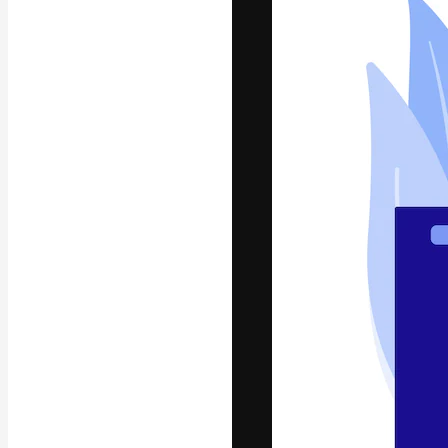
La plateforme c
vos meilleurs pr
d’abonnés : créa
studios.
Français
Copyright © 2010