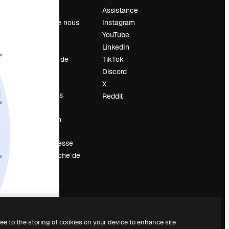
Prix
Assistance
À propos de nous
Instagram
Avis
YouTube
Carrières
LinkedIn
Tendances de
TikTok
recherche
Discord
Blog
X
Événements
Reddit
Slidesgo
Vendre mon
contenu
Salle de presse
À la recherche de
magnific.ai
ree to the storing of cookies on your device to enhance site