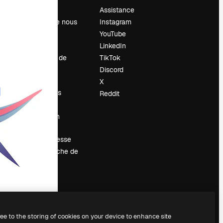
Prix
Assistance
À propos de nous
Instagram
Avis
YouTube
Carrières
LinkedIn
Tendances de
TikTok
recherche
Discord
Blog
X
Événements
Reddit
Slidesgo
Vendre mon
contenu
Salle de presse
À la recherche de
magnific.ai
ree to the storing of cookies on your device to enhance site