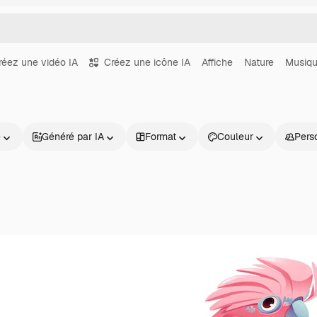
réez une vidéo IA
Créez une icône IA
Affiche
Nature
Musiq
e
Généré par IA
Format
Couleur
Pers
Produits
Commencer