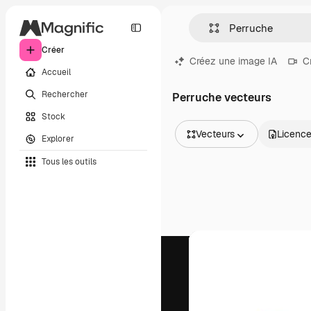
Créer
Créez une image IA
C
Accueil
Rechercher
Perruche vecteurs
Stock
Vecteurs
Licenc
Explorer
Toutes les images
Tous les outils
Vecteurs
Illustrations
Photos
PSD
Modèles
Mockups
Vidéos
Clips de vidéo
Graphiques animés
Templates vidéos
Icônes
Modèles 3D
Polices