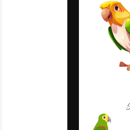
La plateforme c
vos meilleurs pr
d’abonnés : créa
studios.
Français
Copyright © 2010