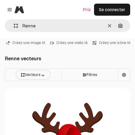
Magnific
Prix
Se connecter
Close menu
Effacer
Recher
Créez une image IA
Créez une vidéo IA
Créez une icône IA
Renne vecteurs
Vecteurs
Filtres