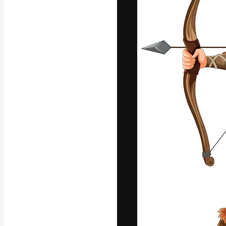
La plateforme c
vos meilleurs pr
d’abonnés : créa
studios.
Français
Copyright © 2010