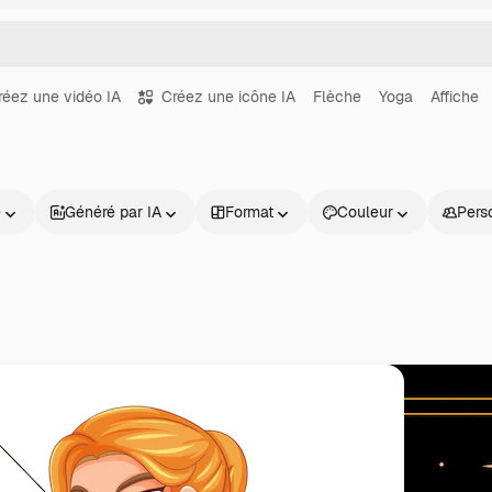
réez une vidéo IA
Créez une icône IA
Flèche
Yoga
Affiche
e
Généré par IA
Format
Couleur
Pers
Produits
Commencer