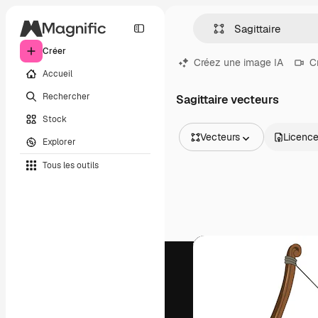
Créer
Créez une image IA
C
Accueil
Rechercher
Sagittaire vecteurs
Stock
Vecteurs
Licenc
Explorer
Toutes les images
Tous les outils
Vecteurs
Illustrations
Photos
PSD
Modèles
Mockups
Vidéos
Clips de vidéo
Graphiques animés
Templates vidéos
Icônes
Modèles 3D
Polices