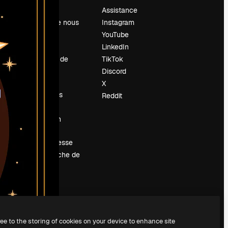
Prix
Assistance
À propos de nous
Instagram
Avis
YouTube
Carrières
LinkedIn
Tendances de
TikTok
recherche
Discord
Blog
X
Événements
Reddit
Slidesgo
Vendre mon
contenu
Salle de presse
À la recherche de
magnific.ai
ree to the storing of cookies on your device to enhance site