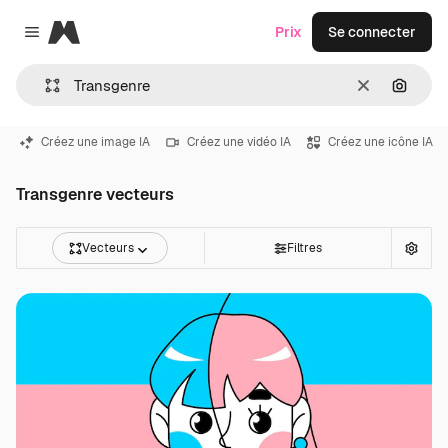
Magnific
Prix
Se connecter
Close menu
Effacer
Recher
Créez une image IA
Créez une vidéo IA
Créez une icône IA
Transgenre vecteurs
Vecteurs
Filtres