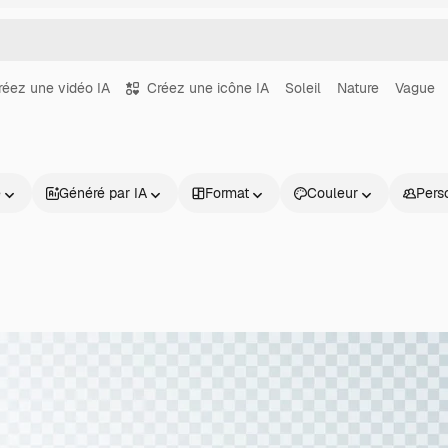
réez une vidéo IA
Créez une icône IA
Soleil
Nature
Vague
e
Généré par IA
Format
Couleur
Pers
Produits
Commencer