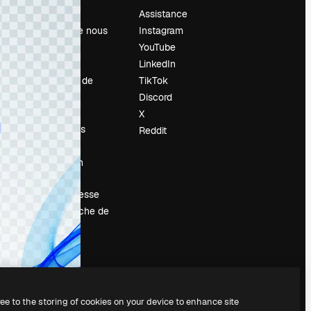
Prix
Assistance
À propos de nous
Instagram
Avis
YouTube
Carrières
LinkedIn
Tendances de
TikTok
recherche
Discord
Blog
X
Événements
Reddit
Slidesgo
Vendre mon
contenu
Salle de presse
À la recherche de
magnific.ai
ree to the storing of cookies on your device to enhance site