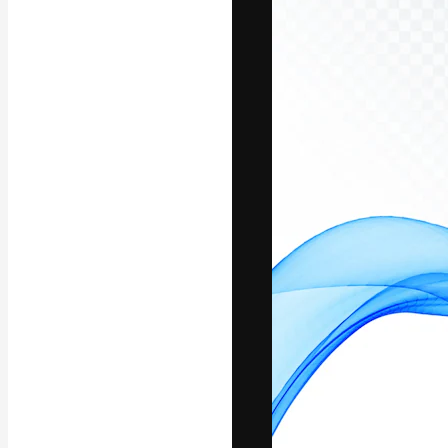
La plateforme c
vos meilleurs pr
d’abonnés : créa
studios.
Français
Copyright © 2010