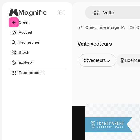
Créer
Créez une image IA
C
Accueil
Rechercher
Voile vecteurs
Stock
Vecteurs
Licenc
Explorer
Toutes les images
Tous les outils
Vecteurs
Illustrations
Photos
PSD
Modèles
Mockups
Vidéos
Clips de vidéo
Graphiques animés
Templates vidéos
Icônes
Modèles 3D
Polices