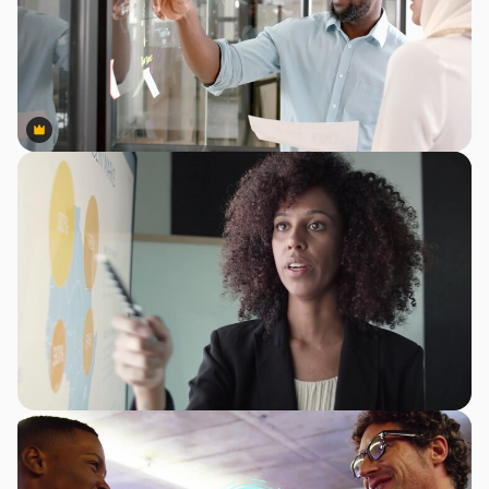
Premium
Premium