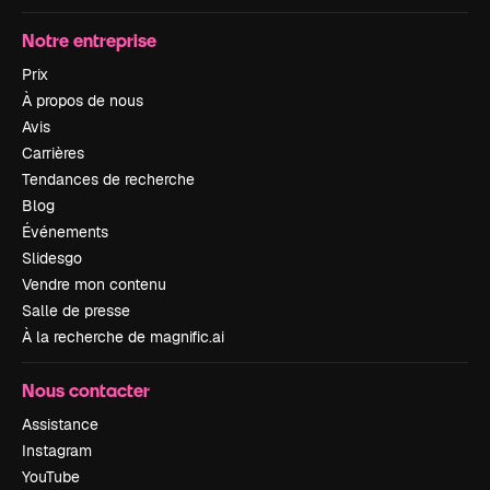
Notre entreprise
Prix
À propos de nous
Avis
Carrières
Tendances de recherche
Blog
Événements
Slidesgo
Vendre mon contenu
Salle de presse
À la recherche de magnific.ai
Nous contacter
Assistance
Instagram
YouTube