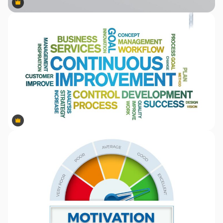
Premium
Premium
Premium
Premium