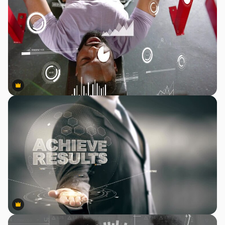
Premium
Premium
Premium
Premium