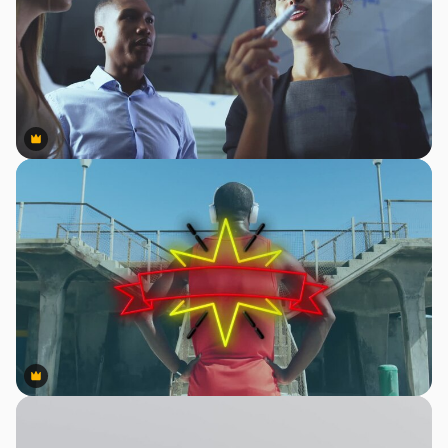
Premium
Premium
Premium
Premium