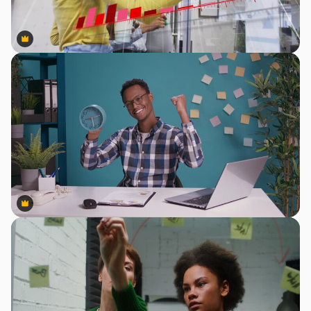
Premium
Premium
Premium
Premium