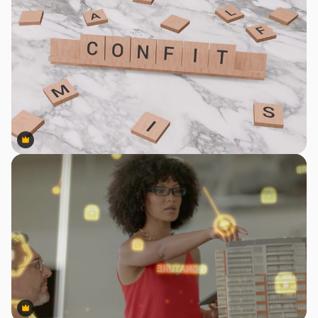
Premium
Premium
Premium
Premium