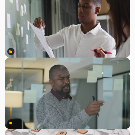
Premium
Premium
Premium
Premium