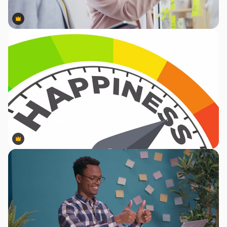
Premium
Premium
Premium
Premium