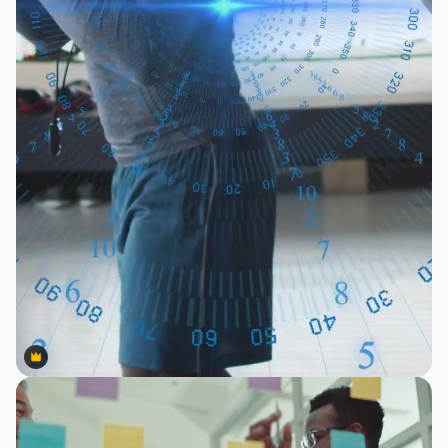
Premium
Premium