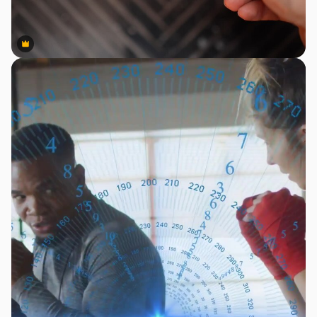
Premium
Premium