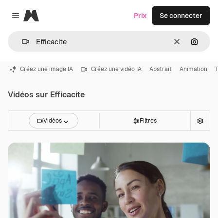
Magnific
Prix
Se connecter
Close menu
Effacer
Recher
Créez une image IA
Créez une vidéo IA
Abstrait
Animation
T
Vidéos sur Efficacite
Vidéos
Filtres