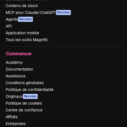
Contenu de stock
MCP pour Claude/ChatGPT
Nouveau
Agents
Nouveau
API
Application mobile
Tous les outils Magnific
Commencer
Academy
Documentation
Assistance
Conditions générales
Politique de confidentialité
Originaux
Nouveau
Politique de cookies
Centre de confiance
Affiliés
Entreprises