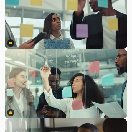
Premium
Premium
Premium
Premium