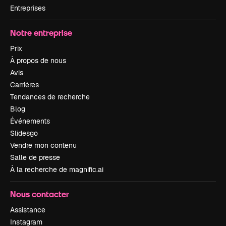
Entreprises
Notre entreprise
Prix
À propos de nous
Avis
Carrières
Tendances de recherche
Blog
Événements
Slidesgo
Vendre mon contenu
Salle de presse
À la recherche de magnific.ai
Nous contacter
Assistance
Instagram