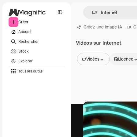
Créer
Créez une image IA
C
Accueil
Rechercher
Vidéos sur Internet
Stock
Vidéos
Licence
Explorer
Toutes les images
Tous les outils
Vecteurs
Illustrations
Photos
PSD
Modèles
Mockups
Vidéos
Clips de vidéo
Graphiques animés
Templates vidéos
Icônes
Modèles 3D
Polices