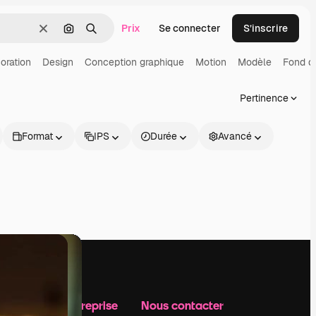
Prix
Se connecter
S’inscrire
Effacer
Rechercher par image
Rechercher
oration
Design
Conception graphique
Motion
Modèle
Fond d
Pertinence
Format
IPS
Durée
Avancé
Notre entreprise
Nous contacter