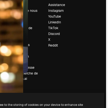
Prix
Assistance
À propos de nous
Instagram
Avis
YouTube
Carrières
LinkedIn
Tendances de
TikTok
recherche
Discord
Blog
X
Événements
Reddit
Slidesgo
Vendre mon
contenu
Salle de presse
À la recherche de
magnific.ai
ree to the storing of cookies on your device to enhance site