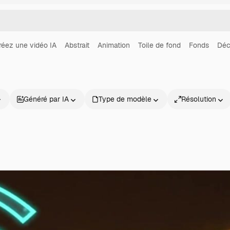
réez une vidéo IA
Abstrait
Animation
Toile de fond
Fonds
Déc
Généré par IA
Type de modèle
Résolution
Produits
Commencer