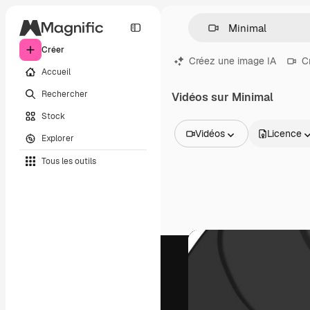
Créer
Créez une image IA
C
Accueil
Rechercher
Vidéos sur Minimal
Stock
Vidéos
Licence
Explorer
Toutes les images
Tous les outils
Vecteurs
Illustrations
Photos
PSD
Modèles
Mockups
Vidéos
Clips de vidéo
Graphiques animés
Templates vidéos
Icônes
Modèles 3D
Polices