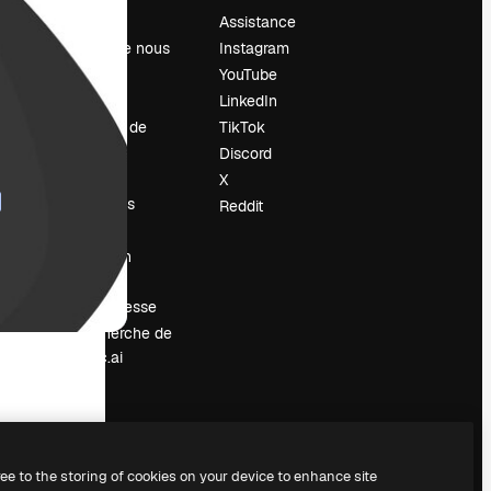
Prix
Assistance
À propos de nous
Instagram
Avis
YouTube
Carrières
LinkedIn
Tendances de
TikTok
recherche
Discord
Blog
X
Événements
Reddit
Slidesgo
Vendre mon
contenu
Salle de presse
À la recherche de
magnific.ai
ree to the storing of cookies on your device to enhance site