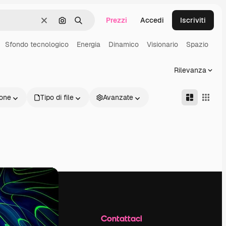
Prezzi
Accedi
Iscriviti
Cancella
Cerca per immagine
Ricerca
Sfondo tecnologico
Energia
Dinamico
Visionario
Spazio
Rilevanza
one
Tipo di file
Avanzate
Azienda
Contattaci