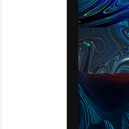
La piattaforma c
migliori lavori. 
creativi, impres
Italiano
Copyright © 2010