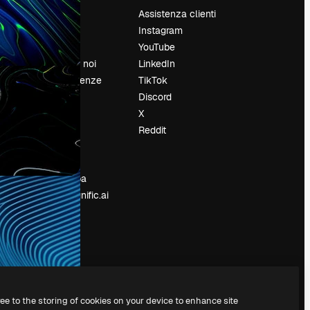
Prezzi
Assistenza clienti
Chi siamo
Instagram
Recensioni
YouTube
Lavora con noi
LinkedIn
Cerca tendenze
TikTok
Blog
Discord
Eventi
X
Slidesgo
Reddit
e
Vendi i tuoi
contenuti
Sala stampa
Cerchi magnific.ai
ree to the storing of cookies on your device to enhance site