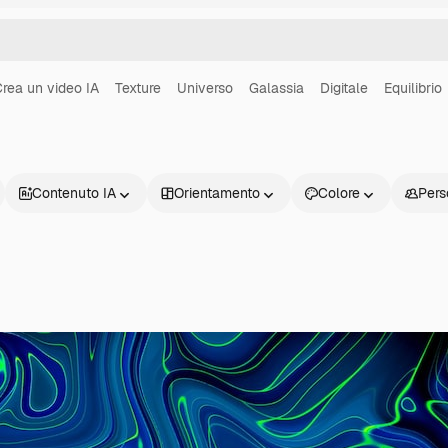
rea un video IA
Texture
Universo
Galassia
Digitale
Equilibrio
Contenuto IA
Orientamento
Colore
Pers
Prodotti
Inizia