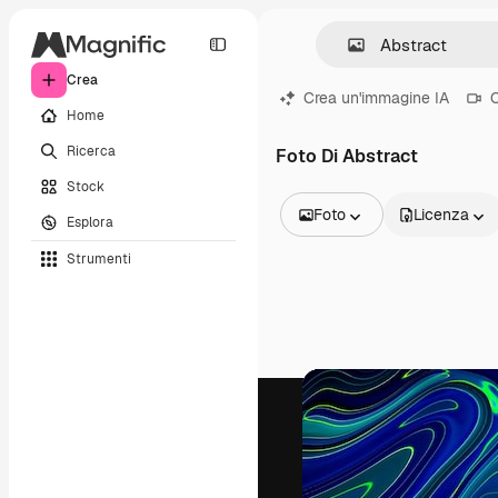
Crea
Crea un'immagine IA
C
Home
Ricerca
Foto Di Abstract
Stock
Foto
Licenza
Esplora
Tutte le immagini
Strumenti
Vettori
Illustrazioni
Foto
PSD
Modelli
Mockup
Video
Clip video
Motion graphic
Modelli di video
Icone
Modelli 3D
Font