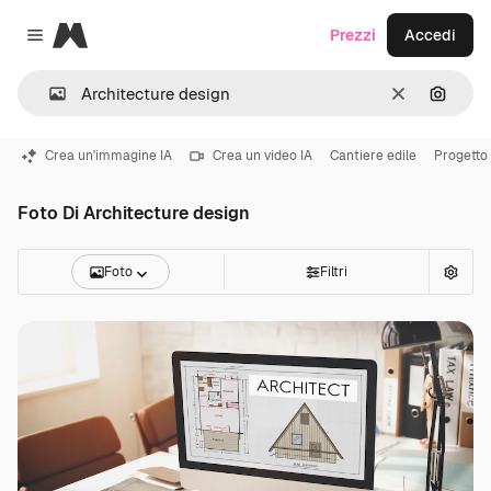
Magnific
Prezzi
Accedi
Close menu
Cancella
Cerca 
Crea un'immagine IA
Crea un video IA
Cantiere edile
Progetto
Foto Di Architecture design
Foto
Filtri