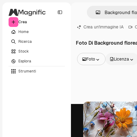
Crea
Crea un'immagine IA
C
Home
Ricerca
Foto Di Background flore
Stock
Foto
Licenza
Esplora
Tutte le immagini
Strumenti
Vettori
Illustrazioni
Foto
PSD
Modelli
Mockup
Video
Clip video
Motion graphic
Modelli di video
Icone
Modelli 3D
Font