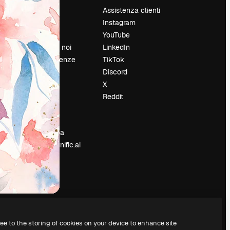
Prezzi
Assistenza clienti
Chi siamo
Instagram
Recensioni
YouTube
Lavora con noi
LinkedIn
Cerca tendenze
TikTok
Blog
Discord
Eventi
X
Slidesgo
Reddit
e
Vendi i tuoi
contenuti
Sala stampa
Cerchi magnific.ai
ree to the storing of cookies on your device to enhance site