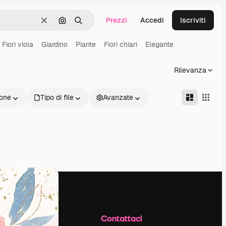
Prezzi
Accedi
Iscriviti
Cancella
Cerca per immagine
Ricerca
Fiori viola
Giardino
Piante
Fiori chiari
Elegante
Rilevanza
one
Tipo di file
Avanzate
Azienda
Contattaci