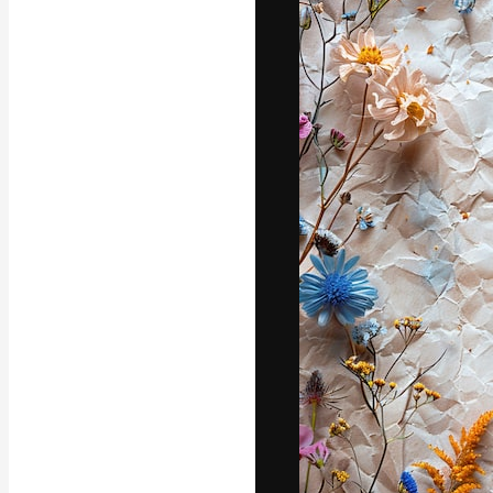
La piattaforma c
migliori lavori. 
creativi, impres
Italiano
Copyright © 2010