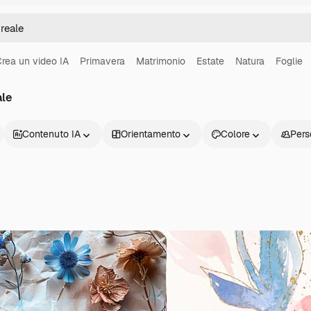
rea un video IA
Primavera
Matrimonio
Estate
Natura
Foglie
ale
Contenuto IA
Orientamento
Colore
Pers
Prodotti
Inizia