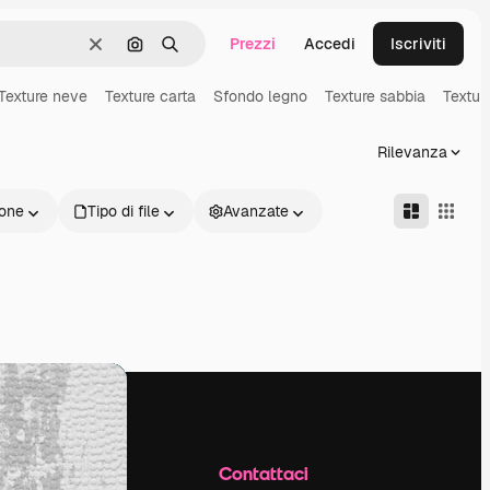
Prezzi
Accedi
Iscriviti
Cancella
Cerca per immagine
Ricerca
Texture neve
Texture carta
Sfondo legno
Texture sabbia
Textur
Rilevanza
one
Tipo di file
Avanzate
Azienda
Contattaci