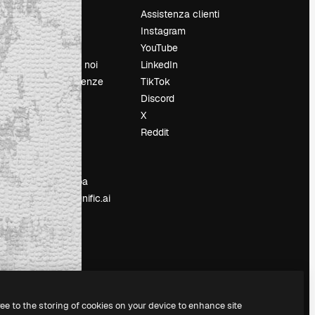
Prezzi
Assistenza clienti
Chi siamo
Instagram
Recensioni
YouTube
Lavora con noi
LinkedIn
Cerca tendenze
TikTok
Blog
Discord
Eventi
X
Slidesgo
Reddit
e
Vendi i tuoi
contenuti
Sala stampa
Cerchi magnific.ai
ree to the storing of cookies on your device to enhance site