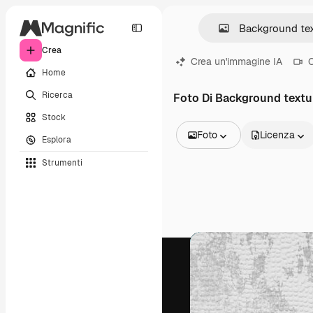
Crea
Crea un'immagine IA
C
Home
Ricerca
Foto Di Background textu
Stock
Foto
Licenza
Esplora
Tutte le immagini
Strumenti
Vettori
Illustrazioni
Foto
PSD
Modelli
Mockup
Video
Clip video
Motion graphic
Modelli di video
Icone
Modelli 3D
Font