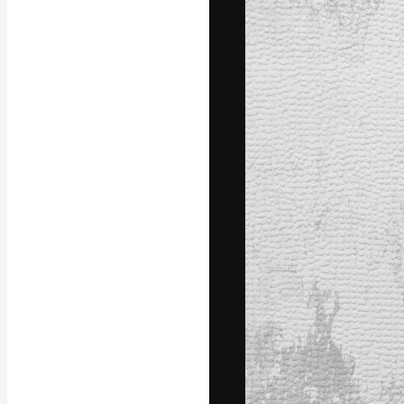
La piattaforma c
migliori lavori. 
creativi, impres
Italiano
Copyright © 2010