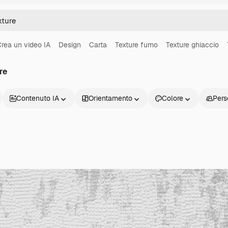
rea un video IA
Design
Carta
Texture fumo
Texture ghiaccio
re
Contenuto IA
Orientamento
Colore
Pers
Prodotti
Inizia