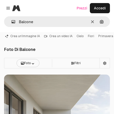
Magnific
Prezzi
Accedi
Close menu
Cancella
Cerca 
Crea un'immagine IA
Crea un video IA
Cielo
Fiori
Primavera
Foto Di Balcone
Foto
Filtri