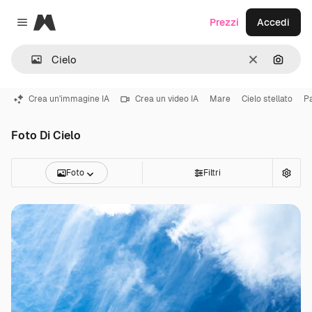
Magnific
Prezzi
Accedi
Close menu
Cancella
Cerca 
Crea un'immagine IA
Crea un video IA
Mare
Cielo stellato
P
Foto Di Cielo
Foto
Filtri