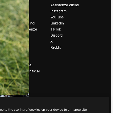
Prezzi
Assistenza clienti
Chi siamo
Instagram
Recensioni
YouTube
Lavora con noi
LinkedIn
Cerca tendenze
TikTok
Blog
Discord
Eventi
X
Slidesgo
Reddit
e
Vendi i tuoi
contenuti
Sala stampa
Cerchi magnific.ai
ree to the storing of cookies on your device to enhance site