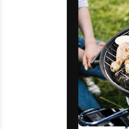
La piattaforma c
migliori lavori. 
creativi, impres
Italiano
Copyright © 2010