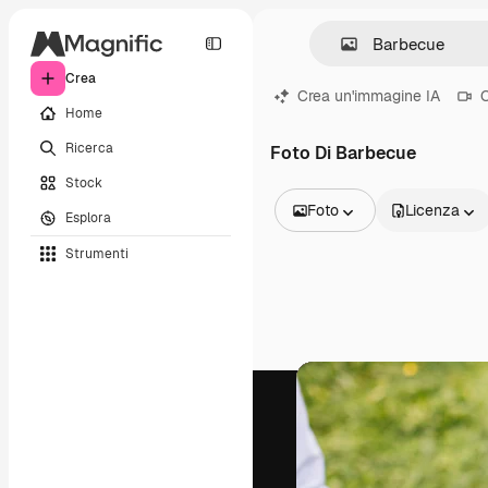
Crea
Crea un'immagine IA
C
Home
Ricerca
Foto Di Barbecue
Stock
Foto
Licenza
Esplora
Tutte le immagini
Strumenti
Vettori
Illustrazioni
Foto
PSD
Modelli
Mockup
Video
Clip video
Motion graphic
Modelli di video
Icone
Modelli 3D
Font