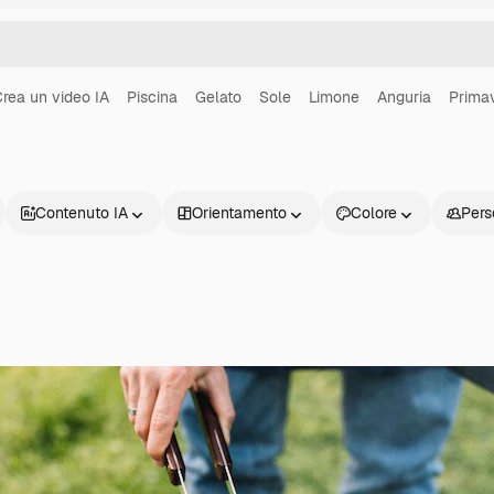
rea un video IA
Piscina
Gelato
Sole
Limone
Anguria
Prima
Contenuto IA
Orientamento
Colore
Pers
Prodotti
Inizia