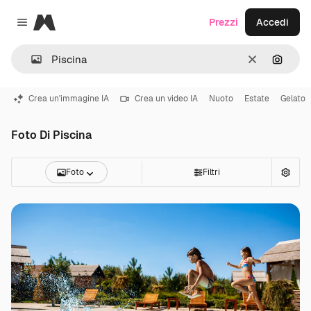
Magnific
Prezzi
Accedi
Close menu
Cancella
Cerca 
Crea un'immagine IA
Crea un video IA
Nuoto
Estate
Gelato
Foto Di Piscina
Foto
Filtri