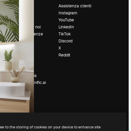
Prezzi
Assistenza clienti
Chi siamo
Instagram
Recensioni
YouTube
Lavora con noi
LinkedIn
Cerca tendenze
TikTok
Blog
Discord
Eventi
X
Slidesgo
Reddit
e
Vendi i tuoi
contenuti
Sala stampa
Cerchi magnific.ai
ree to the storing of cookies on your device to enhance site