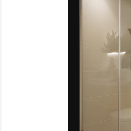
La piattaforma c
migliori lavori. 
creativi, impres
Italiano
Copyright © 2010