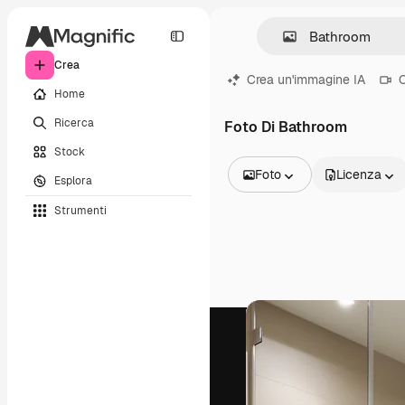
Crea
Crea un'immagine IA
C
Home
Ricerca
Foto Di Bathroom
Stock
Foto
Licenza
Esplora
Tutte le immagini
Strumenti
Vettori
Illustrazioni
Foto
PSD
Modelli
Mockup
Video
Clip video
Motion graphic
Modelli di video
Icone
Modelli 3D
Font