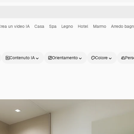
rea un video IA
Casa
Spa
Legno
Hotel
Marmo
Arredo bag
Contenuto IA
Orientamento
Colore
Pers
Prodotti
Inizia