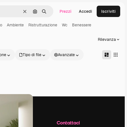
Prezzi
Accedi
Iscriviti
Cancella
Cerca per immagine
Ricerca
no
Ambiente
Ristrutturazione
Wc
Benessere
Rilevanza
one
Tipo di file
Avanzate
Azienda
Contattaci