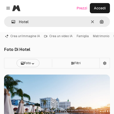
Magnific
Prezzi
Accedi
Close menu
Cancella
Cerca 
Crea un'immagine IA
Crea un video IA
Famiglia
Matrimonio
Foto Di Hotel
Foto
Filtri